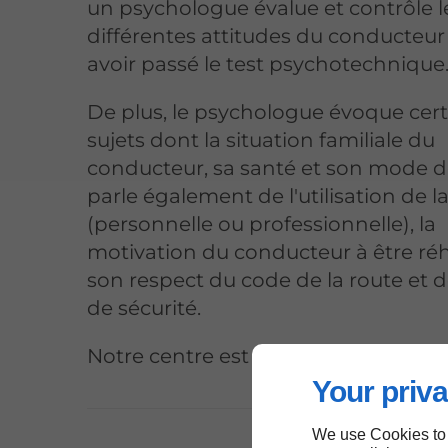
un psychologue évalue et contrôle l
différentes attitudes du conducteur
avoir passé le test psychotechnique
De plus, le psychologue évoque cer
sujets dont la situation familiale du
conducteur, sa santé et son mode de 
parle également de l'utilisation de l
(personnelle ou professionnelle), la
motivation du conducteur à être réh
son respect du code de la route et d
de sécurité.
Notre centre est situé près de Petit-
Your priva
We use Cookies to