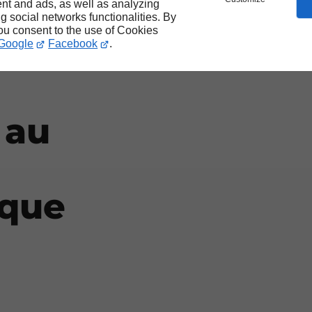
le
nt and ads, as well as analyzing
ng social networks functionalities. By
you consent to the use of Cookies
e
Google
Facebook
.
 au
ique