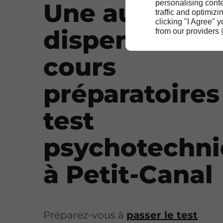
Une auto-éco
personalising conte
traffic and optimizi
clicking "I Agree" 
dispensant d
from our providers
cours
préparatoires
test
psychotechn
à Petit-Canal
Préparez-vous à
passer le test