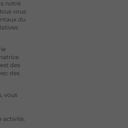
s notre
Nous vous
entaux du
latives
ie
matrice
test des
avec des
, vous
activité.