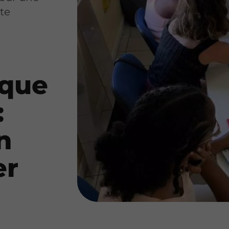
te
ique
:
n
er