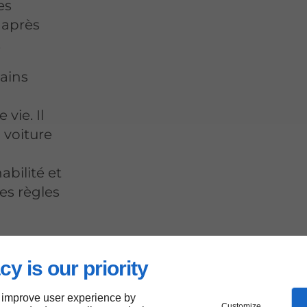
es
 après
.
tains
vie. Il
a voiture
abilité et
es règles
Canal.
cy is our priority
 improve user experience by
Customize