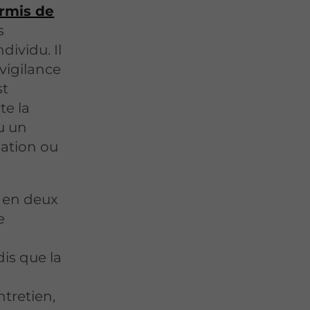
rmis de
s
ividu. Il
 vigilance
st
te la
u un
ation ou
é en deux
e
is que la
tretien,