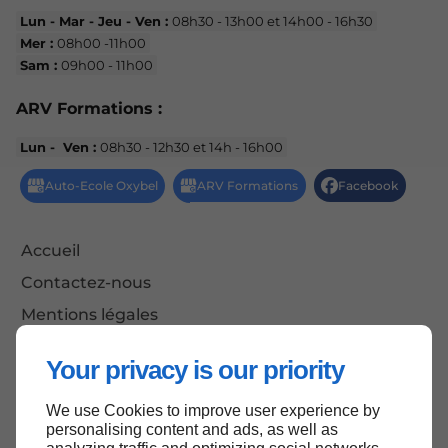
Lun - Mar - Jeu - Ven :
08h30 - 13h00 et 14h00 - 16h30
Mer :
08h00 -11h00
Sam :
09h00 - 11h00
ARV Formations :
Lun - Ven :
08h30 - 12h30 et 14h - 16h00
Accueil
Contactez-nous
Mentions légales
Plan du site
Your privacy is our priority
We use Cookies to improve user experience by
personalising content and ads, as well as
Haut de page