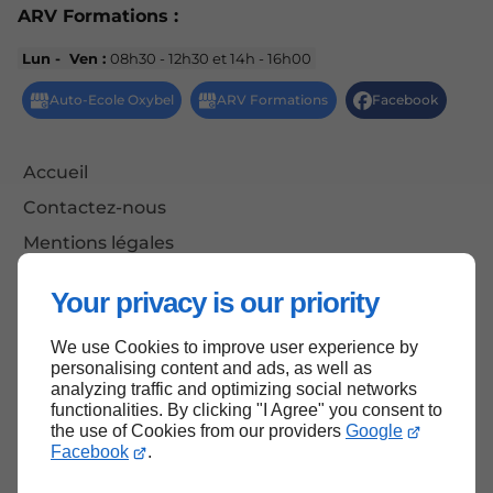
ARV Formations :
Lun - Ven :
08h30 - 12h30 et 14h - 16h00
Accueil
Contactez-nous
Mentions légales
Plan du site
Your privacy is our priority
We use Cookies to improve user experience by
personalising content and ads, as well as
Haut de page
analyzing traffic and optimizing social networks
functionalities. By clicking "I Agree" you consent to
the use of Cookies from our providers
Google
Facebook
.