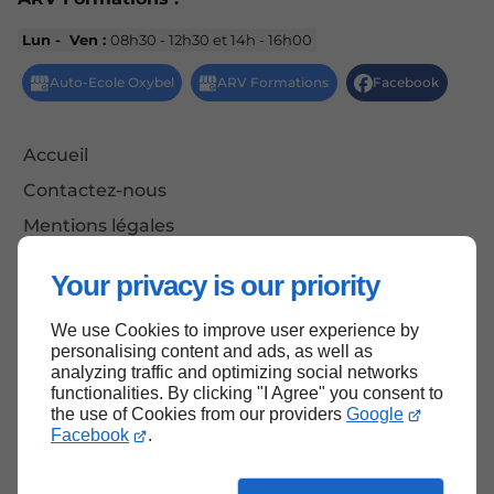
Lun - Ven :
08h30 - 12h30 et 14h - 16h00
Accueil
Contactez-nous
Mentions légales
Plan du site
Your privacy is our priority
We use Cookies to improve user experience by
personalising content and ads, as well as
Haut de page
analyzing traffic and optimizing social networks
functionalities. By clicking "I Agree" you consent to
the use of Cookies from our providers
Google
Facebook
.