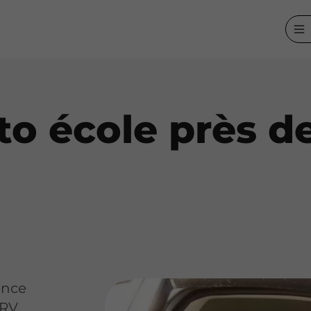
to école près d
ence
ARV