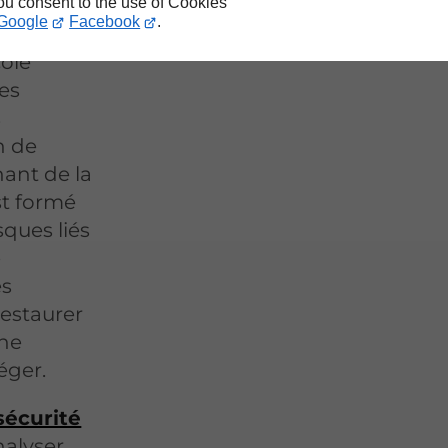
you consent to the use of Cookies
Google
Facebook
.
cole
es
s
n de
nant de la
st formé
sques liés
e
es
restaurer
nne
éger.
 sécurité
nalyser