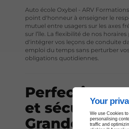
Auto école Oxybel - ARV Formation
point d'honneur à enseigner le resp
mutuel entre usagers sur les axes f
sur l’île. La flexibilité de nos horair
d'intégrer vos leçons de conduite d
emploi du temps sans perturber vo
obligations quotidiennes.
Perfectionn
Your priva
et sécurité à
We use Cookies to
Grande-Terre
personalising conte
traffic and optimizi