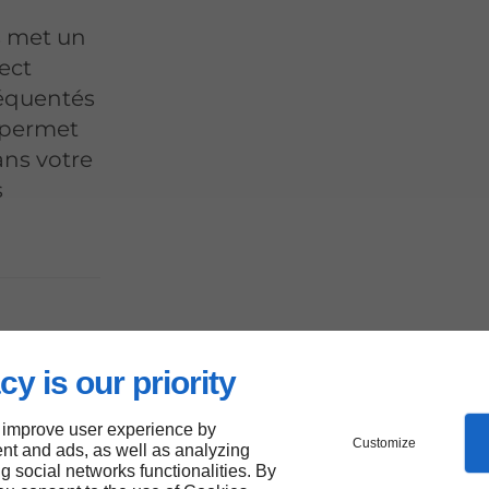
s met un
ect
réquentés
es permet
ans votre
s
ement
cy is our priority
 improve user experience by
Customize
nt and ads, as well as analyzing
ng social networks functionalities. By