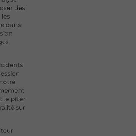
oser des
 les
re dans
sion
nges
ccidents
session
notre
ermement
le pilier
ralité sur
iteur