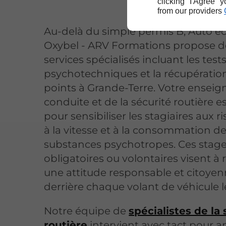
clicking "I Agree" 
from our providers
Au-delà du simple permis B, Auto é
Oxybel - ARV Formations propose d
services spécialisés incluant les test
psychotechniques et la récupératio
points à Grande-Terre. Votre enseig
conduite et de la sécurité routière e
pour sensibiliser les stagiaires aux ri
à la vitesse et à la consommation d
substances psychotropes. Ces stag
obligatoires ou volontaires visent à 
une attitude responsable et citoye
derrière chaque volant de véhicule l
Notre équipe de
spécialistes de la
routière
intervient avec tact pour a