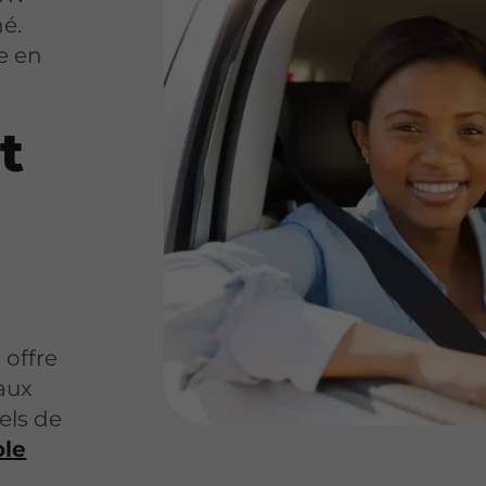
é.
e en
t
 offre
aux
els de
ole