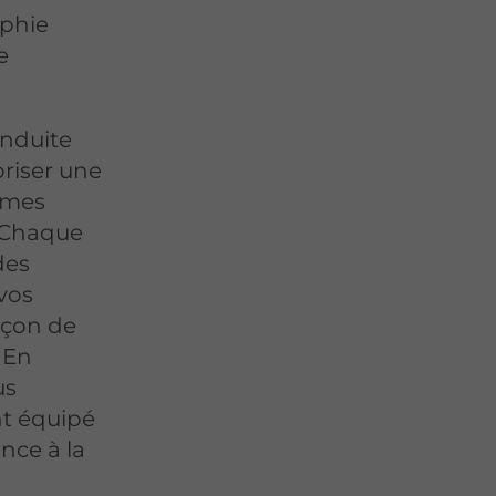
aphie
e
onduite
oriser une
smes
. Chaque
des
vos
eçon de
. En
us
nt équipé
nce à la