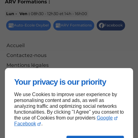
ARV Formations :
Lun - Ven :
08h30 - 12h30 et 14h - 16h00
Accueil
Contactez-nous
Mentions légales
Plan du site
Your privacy is our priority
We use Cookies to improve user experience by
personalising content and ads, as well as
Haut de page
analyzing traffic and optimizing social networks
functionalities. By clicking "I Agree" you consent to
the use of Cookies from our providers
Google
Facebook
.